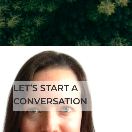
LET’S START A
CONVERSATION